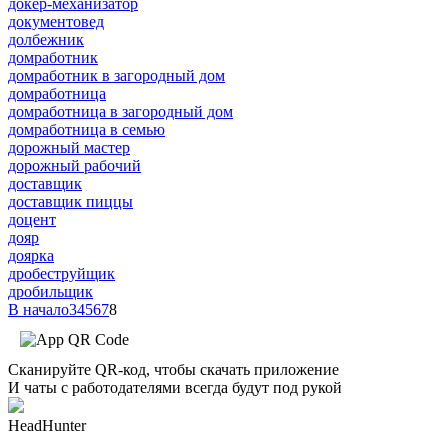
докер-механизатор
документовед
долбежник
домработник
домработник в загородный дом
домработница
домработница в загородный дом
домработница в семью
дорожный мастер
дорожный рабочий
доставщик
доставщик пиццы
доцент
дояр
доярка
дробеструйщик
дробильщик
В начало
3
4
5
6
7
8
Сканируйте QR-код, чтобы скачать приложение
И чаты с работодателями всегда будут под рукой
HeadHunter