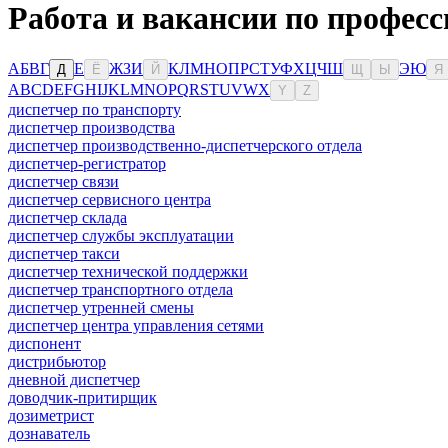
Работа и вакансии по профес
А
Б
В
Г
Е
Ж
З
И
К
Л
М
Н
О
П
Р
С
Т
У
Ф
Х
Ц
Ч
Ш
Э
Ю
Д
Ё
Й
Щ
Ы
Я
A
B
C
D
E
F
G
H
I
J
K
L
M
N
O
P
Q
R
S
T
U
V
W
X
Y
Z
диспетчер по транспорту
диспетчер производства
диспетчер производственно-диспетчерского отдела
диспетчер-регистратор
диспетчер связи
диспетчер сервисного центра
диспетчер склада
диспетчер службы эксплуатации
диспетчер такси
диспетчер технической поддержки
диспетчер транспортного отдела
диспетчер утренней смены
диспетчер центра управления сетями
диспонент
дистрибьютор
дневной диспетчер
доводчик-притирщик
дозиметрист
дознаватель