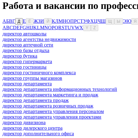
Работа и вакансии по профес
А
Б
В
Г
Е
Ж
З
И
К
Л
М
Н
О
П
Р
С
Т
У
Ф
Х
Ц
Ч
Ш
Э
Ю
Д
Ё
Й
Щ
Ы
Я
A
B
C
D
E
F
G
H
I
J
K
L
M
N
O
P
Q
R
S
T
U
V
W
X
Y
Z
директор автошколы
директор агентства недвижимости
директор аптечной сети
директор базы отдыха
директор бутика
директор гипермаркета
директор гостиницы
директор гостиничного комплекса
директор группы магазинов
директор департамента
директор департамента информационных технологий
директор департамента маркетинга и продаж
директор департамента продаж
директор департамента розничных продаж
директор департамента управления персоналом
директор департамента управления проектами
директор дивизиона
директор дилерского центра
директор дополнительного офиса