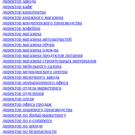
директор завода
директор кафе
директор кинотеатра
директор книжного магазина
директор кондитерского производства
директор кофейни
директор магазина
директор магазина автозапчастей
директор магазина обуви
директор магазина одежды
директор магазина продуктов питания
директор магазина строительных материалов
директор мебельного салона
директор медицинского центра
директор молочного завода
директор операционного офиса
директор отдела маркетинга
директор отделения
директор отеля
директор офиса продаж
директор пищевого производства
директор по digital-маркетингу
директор по e-commerce
директор по аренде
директор по безопасности