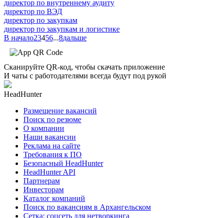
директор по внутреннему аудиту
директор по ВЭД
директор по закупкам
директор по закупкам и логистике
В начало
2
3
4
5
6
...
8
дальше
Сканируйте QR-код, чтобы скачать приложение
И чаты с работодателями всегда будут под рукой
HeadHunter
Размещение вакансий
Поиск по резюме
О компании
Наши вакансии
Реклама на сайте
Требования к ПО
Безопасный HeadHunter
HeadHunter API
Партнерам
Инвесторам
Каталог компаний
Поиск по вакансиям в Архангельском
Сетка: соцсеть для нетворкинга