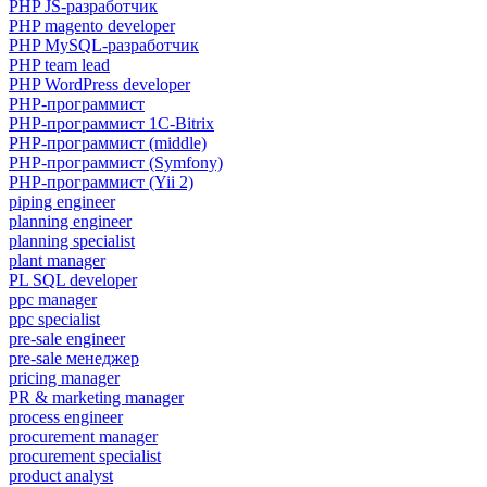
PHP JS-разработчик
PHP magento developer
PHP MySQL-разработчик
PHP team lead
PHP WordPress developer
PHP-программист
PHP-программист 1C-Bitrix
PHP-программист (middle)
PHP-программист (Symfony)
PHP-программист (Yii 2)
piping engineer
planning engineer
planning specialist
plant manager
PL SQL developer
ppc manager
ppc specialist
pre-sale engineer
pre-sale менеджер
pricing manager
PR & marketing manager
process engineer
procurement manager
procurement specialist
product analyst