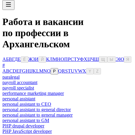
Работа и вакансии
по профессии в
Архангельском
А
Б
В
Г
Д
Е
Ж
З
И
К
Л
М
Н
О
П
Р
С
Т
У
Ф
Х
Ц
Ч
Ш
Э
Ю
Ё
Й
Щ
Ы
Я
#
A
B
C
D
E
F
G
H
I
J
K
L
M
N
O
Q
R
S
T
U
V
W
X
P
Y
Z
paralegal
payroll accountant
payroll specialist
performance marketing manager
personal assistant
personal assistant to CEO
personal assistant to general director
personal assistant to general manager
personal assistant to GM
PHP drupal developer
PHP JavaScript developer