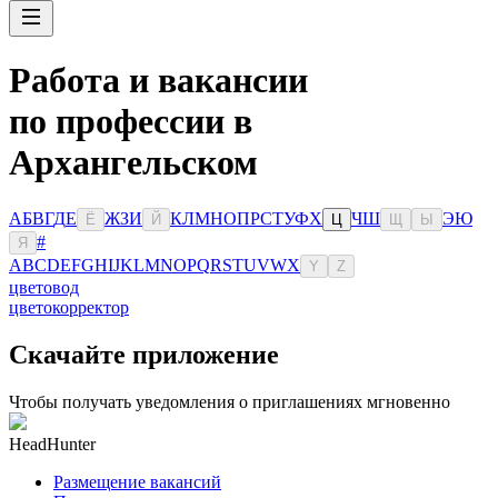
Работа и вакансии
по профессии в
Архангельском
А
Б
В
Г
Д
Е
Ж
З
И
К
Л
М
Н
О
П
Р
С
Т
У
Ф
Х
Ч
Ш
Э
Ю
Ё
Й
Ц
Щ
Ы
#
Я
A
B
C
D
E
F
G
H
I
J
K
L
M
N
O
P
Q
R
S
T
U
V
W
X
Y
Z
цветовод
цветокорректор
Скачайте приложение
Чтобы получать уведомления о приглашениях мгновенно
HeadHunter
Размещение вакансий