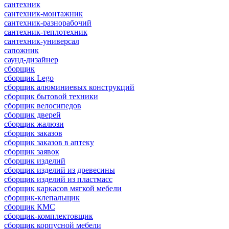
сантехник
сантехник-монтажник
сантехник-разнорабочий
сантехник-теплотехник
сантехник-универсал
сапожник
саунд-дизайнер
сборщик
сборщик Lego
сборщик алюминиевых конструкций
сборщик бытовой техники
сборщик велосипедов
сборщик дверей
сборщик жалюзи
сборщик заказов
сборщик заказов в аптеку
сборщик заявок
сборщик изделий
сборщик изделий из древесины
сборщик изделий из пластмасс
сборщик каркасов мягкой мебели
сборщик-клепальщик
сборщик КМС
сборщик-комплектовщик
сборщик корпусной мебели