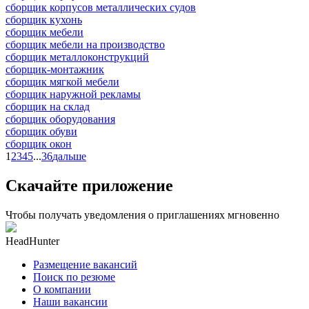
сборщик корпусов металлических судов
сборщик кухонь
сборщик мебели
сборщик мебели на производство
сборщик металлоконструкций
сборщик-монтажник
сборщик мягкой мебели
сборщик наружной рекламы
сборщик на склад
сборщик оборудования
сборщик обуви
сборщик окон
1
2
3
4
5
...
36
дальше
Скачайте приложение
Чтобы получать уведомления о приглашениях мгновенно
HeadHunter
Размещение вакансий
Поиск по резюме
О компании
Наши вакансии