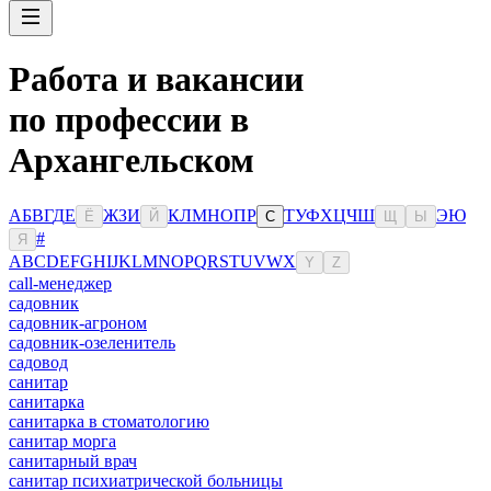
Работа и вакансии
по профессии в
Архангельском
А
Б
В
Г
Д
Е
Ж
З
И
К
Л
М
Н
О
П
Р
Т
У
Ф
Х
Ц
Ч
Ш
Э
Ю
Ё
Й
С
Щ
Ы
#
Я
A
B
C
D
E
F
G
H
I
J
K
L
M
N
O
P
Q
R
S
T
U
V
W
X
Y
Z
сall-менеджер
садовник
садовник-агроном
садовник-озеленитель
садовод
санитар
санитарка
санитарка в стоматологию
санитар морга
санитарный врач
санитар психиатрической больницы