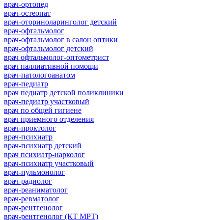
врач-ортопед
врач-остеопат
врач-оториноларинголог детский
врач-офтальмолог
врач-офтальмолог в салон оптики
врач-офтальмолог детский
врач офтальмолог-оптометрист
врач паллиативной помощи
врач-патологоанатом
врач-педиатр
врач педиатр детской поликлиники
врач-педиатр участковый
врач по общей гигиене
врач приемного отделения
врач-проктолог
врач-психиатр
врач-психиатр детский
врач психиатр-нарколог
врач-психиатр участковый
врач-пульмонолог
врач-радиолог
врач-реаниматолог
врач-ревматолог
врач-рентгенолог
врач-рентгенолог (КТ МРТ)