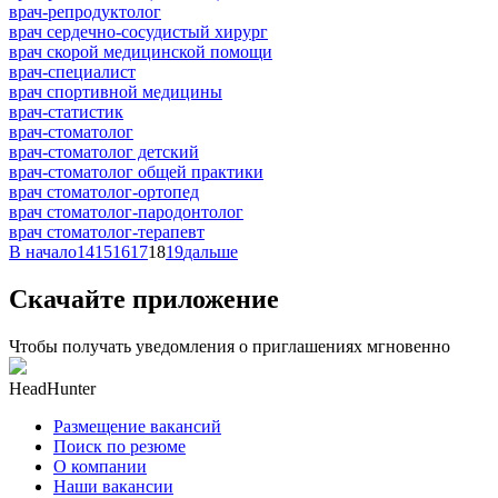
врач-репродуктолог
врач сердечно-сосудистый хирург
врач скорой медицинской помощи
врач-специалист
врач спортивной медицины
врач-статистик
врач-стоматолог
врач-стоматолог детский
врач-стоматолог общей практики
врач стоматолог-ортопед
врач стоматолог-пародонтолог
врач стоматолог-терапевт
В начало
14
15
16
17
18
19
дальше
Скачайте приложение
Чтобы получать уведомления о приглашениях мгновенно
HeadHunter
Размещение вакансий
Поиск по резюме
О компании
Наши вакансии