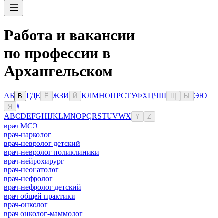
Работа и вакансии
по профессии в
Архангельском
А
Б
Г
Д
Е
Ж
З
И
К
Л
М
Н
О
П
Р
С
Т
У
Ф
Х
Ц
Ч
Ш
Э
Ю
В
Ё
Й
Щ
Ы
#
Я
A
B
C
D
E
F
G
H
I
J
K
L
M
N
O
P
Q
R
S
T
U
V
W
X
Y
Z
врач МСЭ
врач-нарколог
врач-невролог детский
врач-невролог поликлиники
врач-нейрохирург
врач-неонатолог
врач-нефролог
врач-нефролог детский
врач общей практики
врач-онколог
врач онколог-маммолог