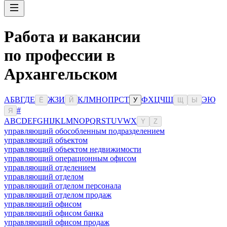
Работа и вакансии
по профессии в
Архангельском
А
Б
В
Г
Д
Е
Ж
З
И
К
Л
М
Н
О
П
Р
С
Т
Ф
Х
Ц
Ч
Ш
Э
Ю
Ё
Й
У
Щ
Ы
#
Я
A
B
C
D
E
F
G
H
I
J
K
L
M
N
O
P
Q
R
S
T
U
V
W
X
Y
Z
управляющий обособленным подразделением
управляющий объектом
управляющий объектом недвижимости
управляющий операционным офисом
управляющий отделением
управляющий отделом
управляющий отделом персонала
управляющий отделом продаж
управляющий офисом
управляющий офисом банка
управляющий офисом продаж