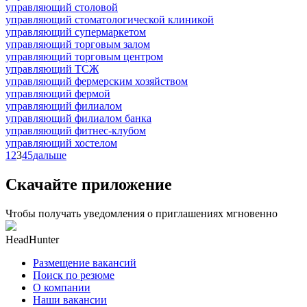
управляющий столовой
управляющий стоматологической клиникой
управляющий супермаркетом
управляющий торговым залом
управляющий торговым центром
управляющий ТСЖ
управляющий фермерским хозяйством
управляющий фермой
управляющий филиалом
управляющий филиалом банка
управляющий фитнес-клубом
управляющий хостелом
1
2
3
4
5
дальше
Скачайте приложение
Чтобы получать уведомления о приглашениях мгновенно
HeadHunter
Размещение вакансий
Поиск по резюме
О компании
Наши вакансии