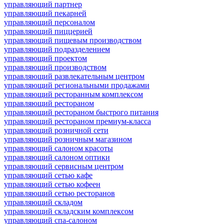
управляющий партнер
управляющий пекарней
управляющий персоналом
управляющий пиццерией
управляющий пищевым производством
управляющий подразделением
управляющий проектом
управляющий производством
управляющий развлекательным центром
управляющий региональными продажами
управляющий ресторанным комплексом
управляющий рестораном
управляющий рестораном быстрого питания
управляющий рестораном премиум-класса
управляющий розничной сети
управляющий розничным магазином
управляющий салоном красоты
управляющий салоном оптики
управляющий сервисным центром
управляющий сетью кафе
управляющий сетью кофеен
управляющий сетью ресторанов
управляющий складом
управляющий складским комплексом
управляющий спа-салоном