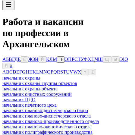
Работа и вакансии
по профессии в
Архангельском
А
Б
В
Г
Д
Е
Ж
З
И
К
Л
М
О
П
Р
С
Т
У
Ф
Х
Ц
Ч
Ш
Э
Ю
Ё
Й
Н
Щ
Ы
#
Я
A
B
C
D
E
F
G
H
I
J
K
L
M
N
O
P
Q
R
S
T
U
V
W
X
Y
Z
начальник охраны
начальник охраны группы объектов
начальник охраны объекта
начальник очистных сооружений
начальник ПДО
начальник печатного цеха
начальник планово-диспетчерского бюро
начальник планово-диспетчерского отдела
начальник планово-производственного отдела
начальник планово-экономического отдела
начальник полиграфического производства