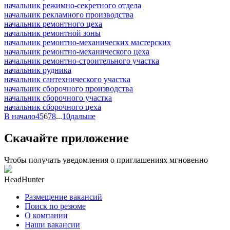
начальник режимно-секретного отдела
начальник рекламного производства
начальник ремонтного цеха
начальник ремонтной зоны
начальник ремонтно-механических мастерских
начальник ремонтно-механического цеха
начальник ремонтно-строительного участка
начальник рудника
начальник сантехнического участка
начальник сборочного производства
начальник сборочного участка
начальник сборочного цеха
В начало
4
5
6
7
8
...
10
дальше
Скачайте приложение
Чтобы получать уведомления о приглашениях мгновенно
HeadHunter
Размещение вакансий
Поиск по резюме
О компании
Наши вакансии