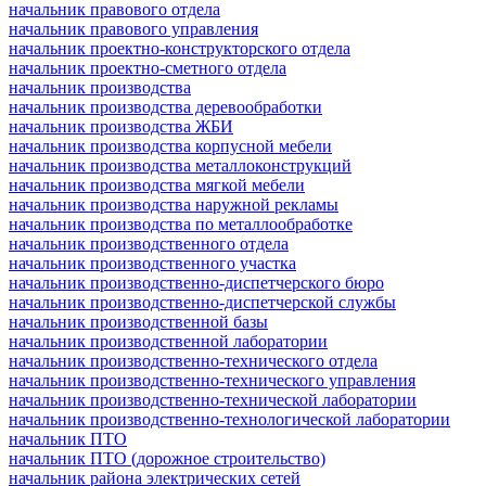
начальник правового отдела
начальник правового управления
начальник проектно-конструкторского отдела
начальник проектно-сметного отдела
начальник производства
начальник производства деревообработки
начальник производства ЖБИ
начальник производства корпусной мебели
начальник производства металлоконструкций
начальник производства мягкой мебели
начальник производства наружной рекламы
начальник производства по металлообработке
начальник производственного отдела
начальник производственного участка
начальник производственно-диспетчерского бюро
начальник производственно-диспетчерской службы
начальник производственной базы
начальник производственной лаборатории
начальник производственно-технического отдела
начальник производственно-технического управления
начальник производственно-технической лаборатории
начальник производственно-технологической лаборатории
начальник ПТО
начальник ПТО (дорожное строительство)
начальник района электрических сетей