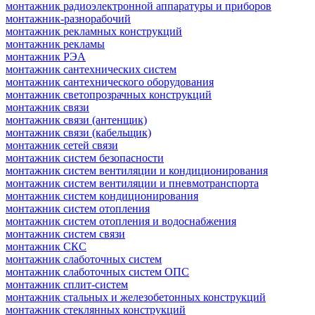
монтажник радиоэлектронной аппаратуры и приборов
монтажник-разнорабочий
монтажник рекламных конструкций
монтажник рекламы
монтажник РЭА
монтажник сантехнических систем
монтажник сантехнического оборудования
монтажник светопрозрачных конструкций
монтажник связи
монтажник связи (антенщик)
монтажник связи (кабельщик)
монтажник сетей связи
монтажник систем безопасности
монтажник систем вентиляции и кондиционирования
монтажник систем вентиляции и пневмотранспорта
монтажник систем кондиционирования
монтажник систем отопления
монтажник систем отопления и водоснабжения
монтажник систем связи
монтажник СКС
монтажник слаботочных систем
монтажник слаботочных систем ОПС
монтажник сплит-систем
монтажник стальных и железобетонных конструкций
монтажник стеклянных конструкций