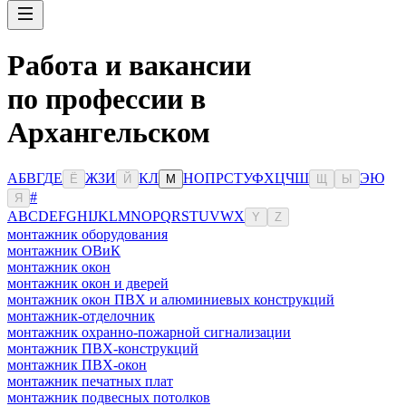
Работа и вакансии
по профессии в
Архангельском
А
Б
В
Г
Д
Е
Ж
З
И
К
Л
Н
О
П
Р
С
Т
У
Ф
Х
Ц
Ч
Ш
Э
Ю
Ё
Й
М
Щ
Ы
#
Я
A
B
C
D
E
F
G
H
I
J
K
L
M
N
O
P
Q
R
S
T
U
V
W
X
Y
Z
монтажник оборудования
монтажник ОВиК
монтажник окон
монтажник окон и дверей
монтажник окон ПВХ и алюминиевых конструкций
монтажник-отделочник
монтажник охранно-пожарной сигнализации
монтажник ПВХ-конструкций
монтажник ПВХ-окон
монтажник печатных плат
монтажник подвесных потолков