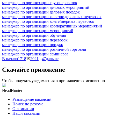
менеджер по организации грузоперевозок
менеджер по организации деловых мероприятий
менеджер по организации деловых поездок
менеджер по организации железнодорожных перевозок
менеджер по организации контейнерных перевозок
менеджер по организации корпоративных мероприятий
менеджер по организации мероприятий
менеджер по организации обучения
менеджер по организации перевозок
менеджер по организации продаж
менеджер по организации розничной торговли
менеджер по организации семинаров
В начало
17
18
19
20
21
...
47
дальше
Скачайте приложение
Чтобы получать уведомления о приглашениях мгновенно
HeadHunter
Размещение вакансий
Поиск по резюме
О компании
Наши вакансии