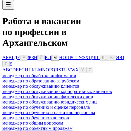
Работа и вакансии
по профессии в
Архангельском
А
Б
В
Г
Д
Е
Ж
З
И
К
Л
Н
О
П
Р
С
Т
У
Ф
Х
Ц
Ч
Ш
Э
Ю
Ё
Й
М
Щ
Ы
#
Я
A
B
C
D
E
F
G
H
I
J
K
L
M
N
O
P
Q
R
S
T
U
V
W
X
Y
Z
менеджер по обработке информации
менеджер по образованию за рубежом
менеджер по обслуживанию клиентов
менеджер по обслуживанию корпоративных клиентов
менеджер по обслуживанию физических лиц
менеджер по обслуживанию юридических лиц
менеджер по обучению и оценке персонала
менеджер по обучению и развитию персонала
менеджер по обучению клиентов
менеджер по общим вопросам
менеджер по объектным продажам