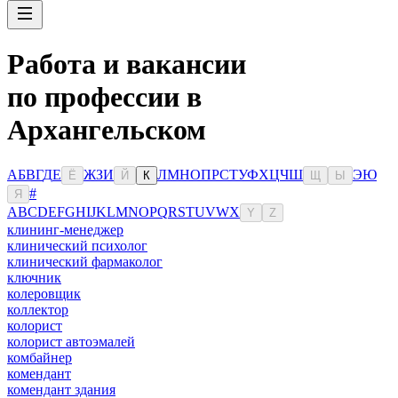
Работа и вакансии
по профессии в
Архангельском
А
Б
В
Г
Д
Е
Ж
З
И
Л
М
Н
О
П
Р
С
Т
У
Ф
Х
Ц
Ч
Ш
Э
Ю
Ё
Й
К
Щ
Ы
#
Я
A
B
C
D
E
F
G
H
I
J
K
L
M
N
O
P
Q
R
S
T
U
V
W
X
Y
Z
клининг-менеджер
клинический психолог
клинический фармаколог
ключник
колеровщик
коллектор
колорист
колорист автоэмалей
комбайнер
комендант
комендант здания