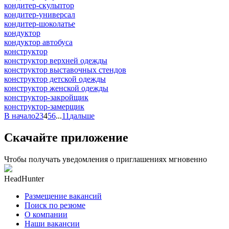
кондитер-скульптор
кондитер-универсал
кондитер-шоколатье
кондуктор
кондуктор автобуса
конструктор
конструктор верхней одежды
конструктор выставочных стендов
конструктор детской одежды
конструктор женской одежды
конструктор-закройщик
конструктор-замерщик
В начало
2
3
4
5
6
...
11
дальше
Скачайте приложение
Чтобы получать уведомления о приглашениях мгновенно
HeadHunter
Размещение вакансий
Поиск по резюме
О компании
Наши вакансии