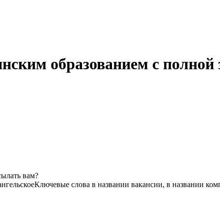
инским образованием с полной
сылать вам?
нгельское
Ключевые слова в названии вакансии, в названии ком