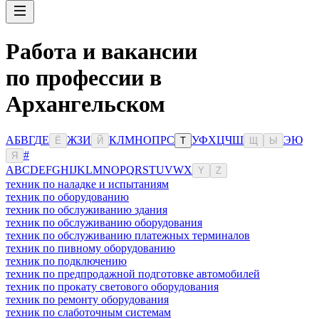
Работа и вакансии
по профессии в
Архангельском
А
Б
В
Г
Д
Е
Ж
З
И
К
Л
М
Н
О
П
Р
С
У
Ф
Х
Ц
Ч
Ш
Э
Ю
Ё
Й
Т
Щ
Ы
#
Я
A
B
C
D
E
F
G
H
I
J
K
L
M
N
O
P
Q
R
S
T
U
V
W
X
Y
Z
техник по наладке и испытаниям
техник по оборудованию
техник по обслуживанию здания
техник по обслуживанию оборудования
техник по обслуживанию платежных терминалов
техник по пивному оборудованию
техник по подключению
техник по предпродажной подготовке автомобилей
техник по прокату светового оборудования
техник по ремонту оборудования
техник по слаботочным системам