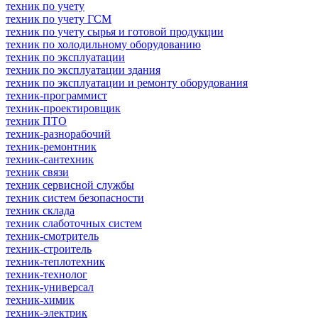
техник по учету
техник по учету ГСМ
техник по учету сырья и готовой продукции
техник по холодильному оборудованию
техник по эксплуатации
техник по эксплуатации здания
техник по эксплуатации и ремонту оборудования
техник-программист
техник-проектировщик
техник ПТО
техник-разнорабочий
техник-ремонтник
техник-сантехник
техник связи
техник сервисной службы
техник систем безопасности
техник склада
техник слаботочных систем
техник-смотритель
техник-строитель
техник-теплотехник
техник-технолог
техник-универсал
техник-химик
техник-электрик