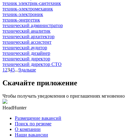
техник электрик-сантехник
техник-электромеханик
техник-электроник
техник-энергетик
технический администратор
технический аналитик
технический архитектор
технический ассистент
технический аудитор
технический дизайнер
технический директор
технический директор CTO
1
2
3
4
5
...
9
дальше
Скачайте приложение
Чтобы получать уведомления о приглашениях мгновенно
HeadHunter
Размещение вакансий
Поиск по резюме
О компании
Наши вакансии