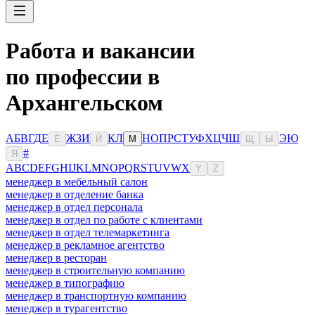
Работа и вакансии
по профессии в
Архангельском
А
Б
В
Г
Д
Е
Ж
З
И
К
Л
Н
О
П
Р
С
Т
У
Ф
Х
Ц
Ч
Ш
Э
Ю
Ё
Й
М
Щ
Ы
#
Я
A
B
C
D
E
F
G
H
I
J
K
L
M
N
O
P
Q
R
S
T
U
V
W
X
Y
Z
менеджер в мебельный салон
менеджер в отделение банка
менеджер в отдел персонала
менеджер в отдел по работе с клиентами
менеджер в отдел телемаркетинга
менеджер в рекламное агентство
менеджер в ресторан
менеджер в строительную компанию
менеджер в типографию
менеджер в транспортную компанию
менеджер в турагентство