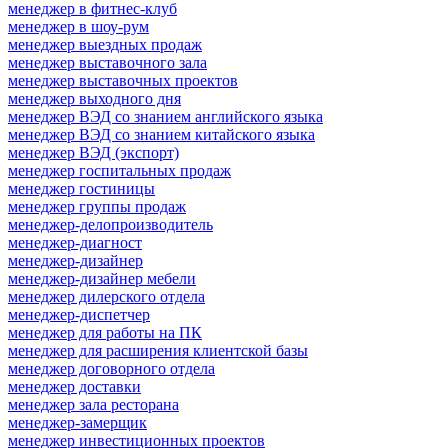
менеджер в фитнес-клуб
менеджер в шоу-рум
менеджер выездных продаж
менеджер выставочного зала
менеджер выставочных проектов
менеджер выходного дня
менеджер ВЭД со знанием английского языка
менеджер ВЭД со знанием китайского языка
менеджер ВЭД (экспорт)
менеджер госпитальных продаж
менеджер гостиницы
менеджер группы продаж
менеджер-делопроизводитель
менеджер-диагност
менеджер-дизайнер
менеджер-дизайнер мебели
менеджер дилерского отдела
менеджер-диспетчер
менеджер для работы на ПК
менеджер для расширения клиентской базы
менеджер договорного отдела
менеджер доставки
менеджер зала ресторана
менеджер-замерщик
менеджер инвестиционных проектов