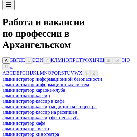
Работа и вакансии
по профессии в
Архангельском
Б
В
Г
Д
Е
Ж
З
И
К
Л
М
Н
О
П
Р
С
Т
У
Ф
Х
Ц
Ч
Ш
Э
Ю
А
Ё
Й
Щ
Ы
#
Я
A
B
C
D
E
F
G
H
I
J
K
L
M
N
O
P
Q
R
S
T
U
V
W
X
Y
Z
администратор информационной безопасности
администратор информационных систем
администратор караоке-клуба
администратор-кассир
администратор-кассир в кафе
администратор-кассир медицинского центра
администратор-кассир на ресепшен
администратор-кассир фитнес-клуба
администратор кафе
администратор квеста
администратор кинотеатра