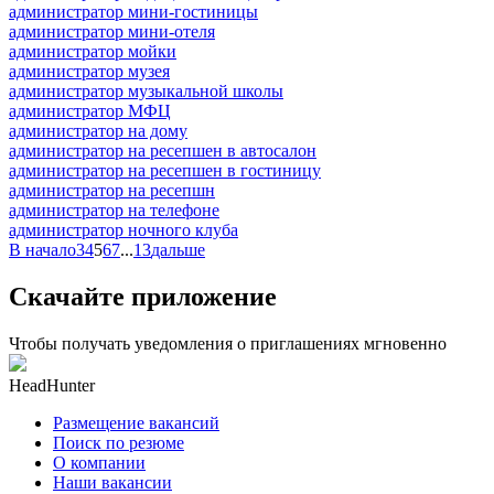
администратор мини-гостиницы
администратор мини-отеля
администратор мойки
администратор музея
администратор музыкальной школы
администратор МФЦ
администратор на дому
администратор на ресепшен в автосалон
администратор на ресепшен в гостиницу
администратор на ресепшн
администратор на телефоне
администратор ночного клуба
В начало
3
4
5
6
7
...
13
дальше
Скачайте приложение
Чтобы получать уведомления о приглашениях мгновенно
HeadHunter
Размещение вакансий
Поиск по резюме
О компании
Наши вакансии