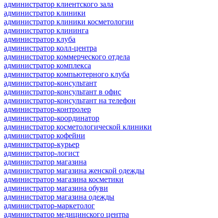
администратор клиентского зала
администратор клиники
администратор клиники косметологии
администратор клининга
администратор клуба
администратор колл-центра
администратор коммерческого отдела
администратор комплекса
администратор компьютерного клуба
администратор-консультант
администратор-консультант в офис
администратор-консультант на телефон
администратор-контролер
администратор-координатор
администратор косметологической клиники
администратор кофейни
администратор-курьер
администратор-логист
администратор магазина
администратор магазина женской одежды
администратор магазина косметики
администратор магазина обуви
администратор магазина одежды
администратор-маркетолог
администратор медицинского центра