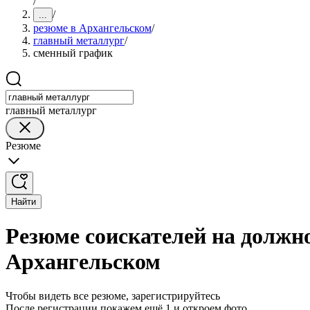
/
/
...
резюме в Архангельском
/
главный металлург
/
сменный график
главный металлург
Резюме
Найти
Резюме соискателей на должн
Архангельском
Чтобы видеть все резюме, зарегистрируйтесь
После регистрации покажем ещё 1 и откроем фото