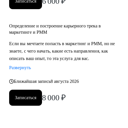
6 000
₽
Записаться
• Middle/senior специалистам в маркетинге и PMM для
получения консультаций по разного рода кейсам, по
выстраиваю карьерного.
Определение и построение карьерного трека в
• Всем, кто точно понимает, что хочет попасть в Digital-
маркетинге и PMM
маркетинг и PMM, но не знает, какие бывают направления,
с чего можно начать, в какую сторону двигаться.
Если вы мечтаете попасть в маркетинг и PMM, но не
знаете, с чего начать, какие есть направления, как
описать ваш опыт, то эта услуга для вас.
Развернуть
Ближайшая запись
8 августа 2026
8 000
₽
Записаться