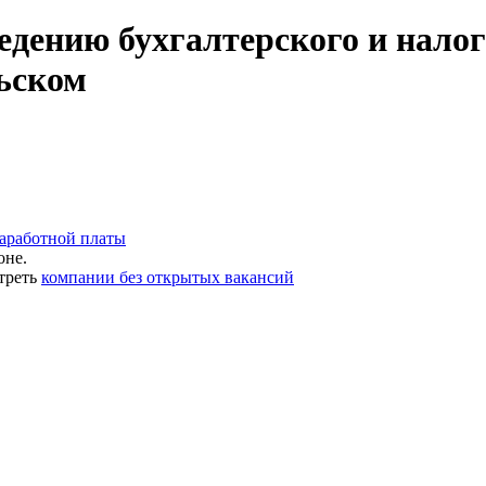
едению бухгалтерского и налог
ьском
заработной платы
оне.
треть
компании без открытых вакансий