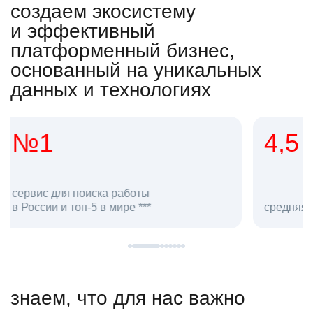
создаем экосистему
и эффективный
платформенный бизнес,
основанный на уникальных
данных и технологиях
4,5
20
сотруд
средняя оценка hh.ru как работодателя **
в hh.ru
знаем, что для нас важно