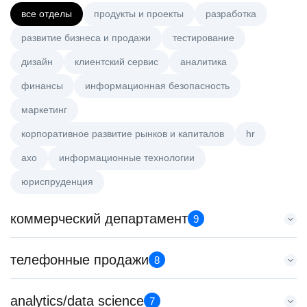
все отделы
продукты и проекты
разработка
развитие бизнеса и продажи
тестирование
дизайн
клиентский сервис
аналитика
финансы
информационная безопасность
маркетинг
корпоративное развитие рынков и капиталов
hr
axo
информационные технологии
юриспруденция
коммерческий департамент
9
Key Account Manager (EdTech)
телефонные продажи
8
HeadHunter::Коммерческий департамент
4 авг. 2026
Менеджер по продажам в сегменте малого и среднего
analytics/data science
150000 ₽
7