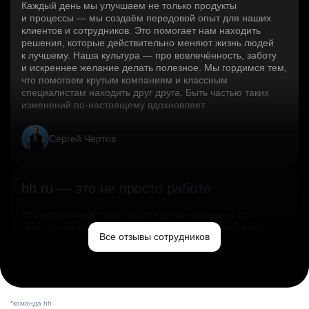
Каждый день мы улучшаем не только продукты
и процессы — мы создаём передовой опыт для наших
клиентов и сотрудников. Это помогает нам находить
решения, которые действительно меняют жизнь людей
к лучшему. Наша культура — про вовлечённость, заботу
и искреннее желание делать полезное. Мы гордимся тем,
что помогаем крутым компаниям и классным
специалистам находить друг друга. Быть частью таких
изменений по‑настоящему вдохновляет.
Сергей Чертов
hh.ru — это не просто работа
Это эмпатичные люди, заслуженные победы и дух
свободы. Мы помогаем миру и создаём лучший сервис
Все отзывы сотрудников
по поиску работы в стране.
Ольга Емельянова
*команда hh