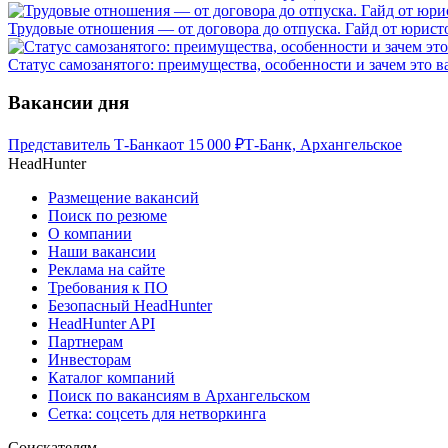
Трудовые отношения — от договора до отпуска. Гайд от юристо
Статус самозанятого: преимущества, особенности и зачем это в
Вакансии дня
Представитель Т-Банка
от
15 000
₽
Т-Банк, Архангельское
HeadHunter
Размещение вакансий
Поиск по резюме
О компании
Наши вакансии
Реклама на сайте
Требования к ПО
Безопасный HeadHunter
HeadHunter API
Партнерам
Инвесторам
Каталог компаний
Поиск по вакансиям в Архангельском
Сетка: соцсеть для нетворкинга
Соискателям