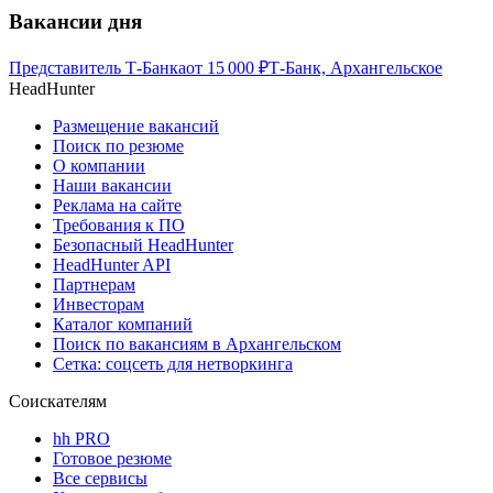
Вакансии дня
Представитель Т-Банка
от
15 000
₽
Т-Банк, Архангельское
HeadHunter
Размещение вакансий
Поиск по резюме
О компании
Наши вакансии
Реклама на сайте
Требования к ПО
Безопасный HeadHunter
HeadHunter API
Партнерам
Инвесторам
Каталог компаний
Поиск по вакансиям в Архангельском
Сетка: соцсеть для нетворкинга
Соискателям
hh PRO
Готовое резюме
Все сервисы