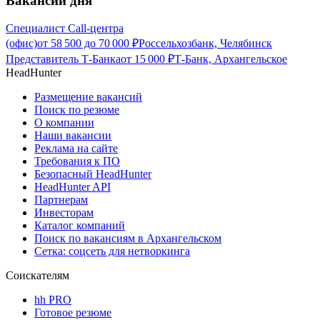
Вакансии дня
Специалист Call-центра
(офис)
от
58 500
до
70 000
₽
Россельхозбанк, Челябинск
Представитель Т-Банка
от
15 000
₽
Т-Банк, Архангельское
HeadHunter
Размещение вакансий
Поиск по резюме
О компании
Наши вакансии
Реклама на сайте
Требования к ПО
Безопасный HeadHunter
HeadHunter API
Партнерам
Инвесторам
Каталог компаний
Поиск по вакансиям в Архангельском
Сетка: соцсеть для нетворкинга
Соискателям
hh PRO
Готовое резюме