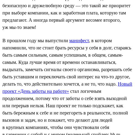
безопасную и дружелюбную среду — это такой же приоритет
при выборе компании, как и заработная плата, которую там
предлагают. А иногда первый аргумент весомее второго,
уж мы-то знаем!
В прошлом году мы выпустили
манифест
, в котором
напомнили, что не стоит брать ресурсы у себя в долг, стараясь
быть самым сильным, самым успешным, в общем, самым-
самым. Куда лучше время от времени останавливаться,
выдыхать, замечать сигналы своего организма, разрешать себе
быть уставшим и переключать свой интерес на что-то другое,
делать то, что действительно хочется, а не то, что надо.
Новый
проект «День заботы на работе»
стал логичным
продолжением, потому что от заботы о себе взять выходной
или перерыв нельзя. Наш проект не только подскажет, как
быть бережным к себе и не перегореть в реальности, полной
вызовов и задач, но и покажет, что делают для людей
в крупных компаниях, чтобы они чувствовали себя
в гармонии с собой и с миром (маленький спойлер: hh.ru