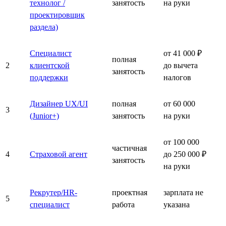
технолог /
занятость
на руки
проектировщик
раздела)
Специалист
от 41 000 ₽
полная
2
клиентской
до вычета
занятость
поддержки
налогов
Дизайнер UX/UI
полная
от 60 000
3
(Junior+)
занятость
на руки
от 100 000
частичная
4
Страховой агент
до 250 000 ₽
занятость
на руки
Рекрутер/HR-
проектная
зарплата не
5
специалист
работа
указана