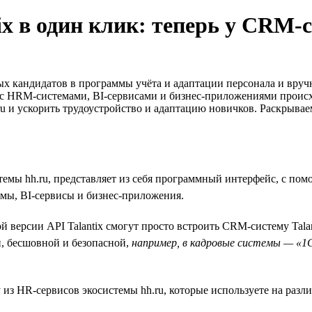
ix в один клик: теперь у CRM-
ых кандидатов в программы учёта и адаптации персонала и вру
 с HRM-системами, BI-сервисами и бизнес-приложениями происх
ru и ускорить трудоустройство и адаптацию новичков. Раскрывае
мы hh.ru, представляет из себя программный интерфейс, с по
мы, BI-сервисы и бизнес-приложения.
версии API Talantix смогут просто встроить CRM-систему Tala
, бесшовной и безопасной,
например, в кадровые системы — «1С»
 из HR-сервисов экосистемы hh.ru, которые используете на разл