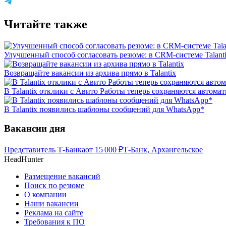
Читайте также
Улучшенный способ согласовать резюме: в CRM-системе Talant
Возвращайте вакансии из архива прямо в Talantix
В Talantix отклики с Авито Работы теперь сохраняются автома
В Talantix появились шаблоны сообщений для WhatsApp*
Вакансии дня
Представитель Т-Банка
от
15 000
₽
Т-Банк, Архангельское
HeadHunter
Размещение вакансий
Поиск по резюме
О компании
Наши вакансии
Реклама на сайте
Требования к ПО