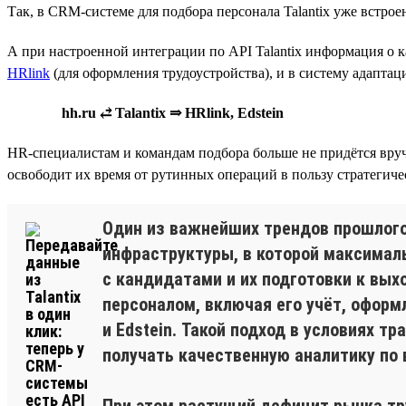
Так, в CRM-системе для подбора персонала Talantix уже встрое
А при настроенной интеграции по API Talantix информация о 
HRlink
(для оформления трудоустройства), и в систему адаптац
hh.ru ⥄ Talantix ⇒ HRlink, Edstein
HR-специалистам и командам подбора больше не придётся вручн
освободит их время от рутинных операций в пользу стратегиче
Один из важнейших трендов прошлого 
инфраструктуры, в которой максимал
с кандидатами и их подготовки к вых
персоналом, включая его учёт, оформ
и Edstein. Такой подход в условиях 
получать качественную аналитику по
При этом растущий дефицит рынка тр