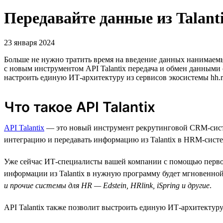
Передавайте данные из Talant
23 января 2024
Больше не нужно тратить время на введение данных нанимаем
с новым инструментом API Talantix передача и обмен данными
настроить единую ИТ-архитектуру из сервисов экосистемы hh.
Что такое API Talantix
API Talantix
— это новый инструмент рекрутинговой СRM-систе
интеграцию и передавать информацию из Talantix в HRM-систе
Уже сейчас ИТ-специалисты вашей компании с помощью первой 
информации из Talantix в нужную программу будет мгновенной
и прочие системы для HR — Edstein, HRlink, iSpring и другие
.
API Talantix также позволит выстроить единую ИТ-архитектуру