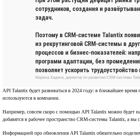
сотрудников, создания и развёртыва
задач.
Поэтому в CRM-системе Talantix появ
из рекрутинговой CRM-системы в друг
процессов и бизнес-показателей: на
программ адаптации, без промедлен
позволяет ускорить трудоустройство
Марина Хадина, директор по развитию CRM-системы Tala
API Talantix будет развиваться в 2024 году: в ближайшее вр
используются в компании.
Например, совсем скоро с помощью API Talantix можно будет 
добавятся в рабочее пространство CRM-системы Talantix, а вы 
Информацией про обновления API Talantix обязательно подел