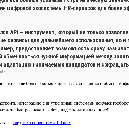
ния цифровой экосистемы HR-сервисов для более э
ился API — инструмент, который не только позволя
ие сервисы для дальнейшего использования, но и 
пример, предоставляет возможность сразу назнач
ий обмениваться нужной информацией между заинт
 и адаптацию нанимаемых кандидатов и сокращать 
ntix
емя появится ещё больше возможностей для бесшовного обмена и
настроить интеграцию с внутренними системами документооборот
сможете быстрее начать работу над открытой вакансией.
имся —
следите за новостями Talantix
.