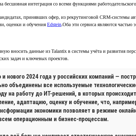
на бесшовная интеграция со всеми функциями работодательского 
кандидатах, принявших офер, из рекрутинговой CRM-системы ав
ии, оценки и обучения
Edstein
.Оба эти сервиса являются частью э
ую вносить данные из Talantix в системы учёта и развития перс
ских задач и ключевых проектов.
и нового 2024 года у российских компаний — постр
ьно объединены все используемые технологически
оду на работу до ИТ-решений, в которых происход
ление, адаптацию, оценку и обучение, что, наприме
трансформации экономики позволяет в режиме онла
 всем операционным и бизнес-процессам.
уда всё больше усиливает стратегическую значимо