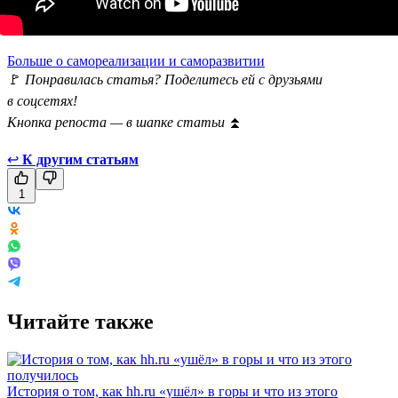
Больше о самореализации и саморазвитии
🚩
Понравилась статья? Поделитесь ей с друзьями
в соцсетях!
Кнопка репоста — в шапке статьи
⏫
↩
К другим статьям
1
Читайте также
История о том, как hh.ru «ушёл» в горы и что из этого