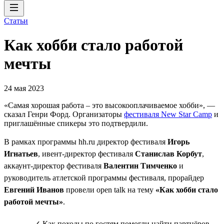
Статьи
Как хобби стало работой
мечты
24 мая 2023
«Самая хорошая работа – это высокооплачиваемое хобби», —
сказал Генри Форд. Организаторы
фестиваля New Star Camp
и
приглашённые спикеры это подтвердили.
В рамках программы hh.ru директор фестиваля
Игорь
Игнатьев
, ивент-директор фестиваля
Станислав Корбут
,
аккаунт-директор фестиваля
Валентин Тимченко
и
руководитель атлетской программы фестиваля, прорайдер
Евгений Иванов
провели open talk на тему
«Как хобби стало
работой мечты»
.
✓ Как походы по гостям помогли найти партнёров