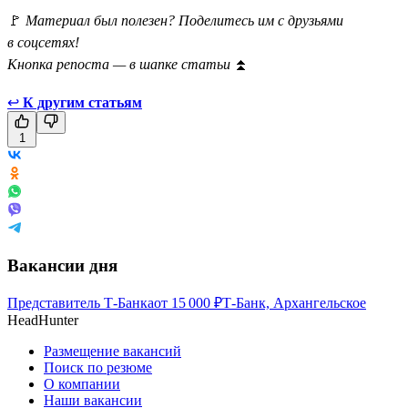
🚩
Материал был полезен? Поделитесь им с друзьями
в соцсетях!
Кнопка репоста — в шапке статьи
⏫
↩
К другим статьям
1
Вакансии дня
Представитель Т-Банка
от
15 000
₽
Т-Банк, Архангельское
HeadHunter
Размещение вакансий
Поиск по резюме
О компании
Наши вакансии